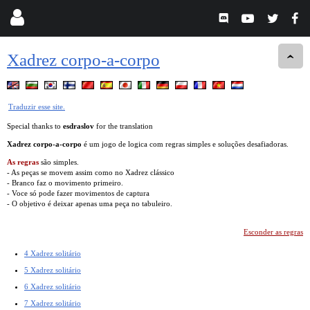
Xadrez corpo-a-corpo
Traduzir esse site.
Special thanks to
esdraslov
for the translation
Xadrez corpo-a-corpo
é um jogo de logica com regras simples e soluções desafiadoras.
As regras
são simples.
- As peças se movem assim como no Xadrez clássico
- Branco faz o movimento primeiro.
- Voce só pode fazer movimentos de captura
- O objetivo é deixar apenas uma peça no tabuleiro.
Esconder as regras
4 Xadrez solitário
5 Xadrez solitário
6 Xadrez solitário
7 Xadrez solitário