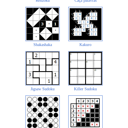
Renzoku
Caça palavras
Shakashaka
Kakuro
Jigsaw Sudoku
Killer Sudoku