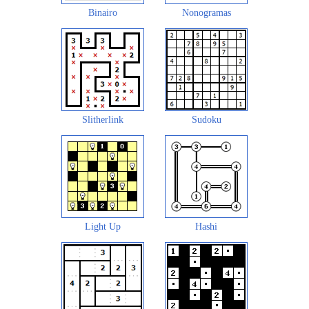
Binairo
Nonogramas
Slitherlink
Sudoku
Light Up
Hashi