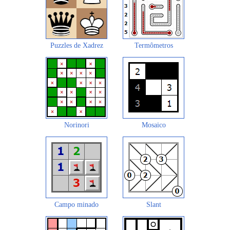
Puzzles de Xadrez
Termômetros
Norinori
Mosaico
Campo minado
Slant