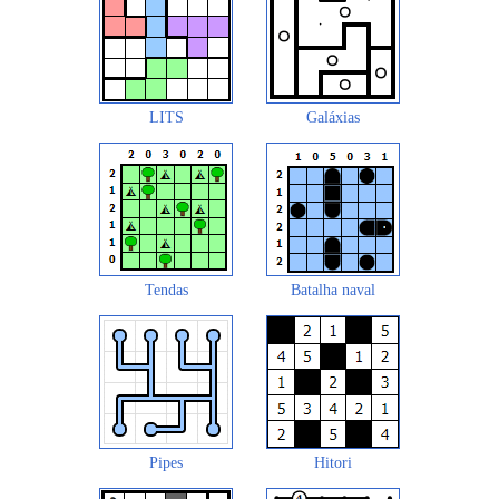
LITS
Galáxias
Tendas
Batalha naval
Pipes
Hitori