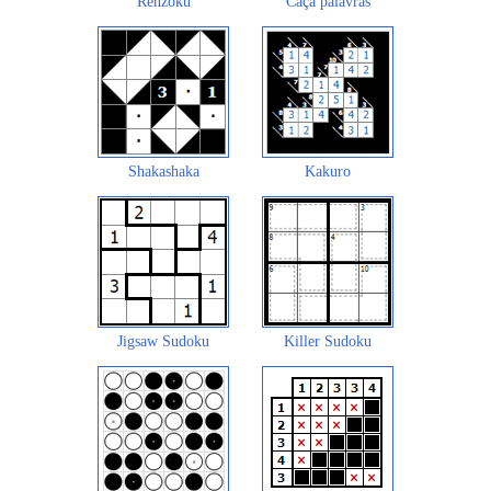
Renzoku
Caça palavras
Shakashaka
Kakuro
Jigsaw Sudoku
Killer Sudoku