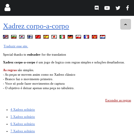
Xadrez corpo-a-corpo
Traduzir esse site.
Special thanks to
esdraslov
for the translation
Xadrez corpo-a-corpo
é um jogo de logica com regras simples e soluções desafiadoras.
As regras
são simples.
- As peças se movem assim como no Xadrez clássico
- Branco faz o movimento primeiro.
- Voce só pode fazer movimentos de captura
- O objetivo é deixar apenas uma peça no tabuleiro.
Esconder as regras
4 Xadrez solitário
5 Xadrez solitário
6 Xadrez solitário
7 Xadrez solitário