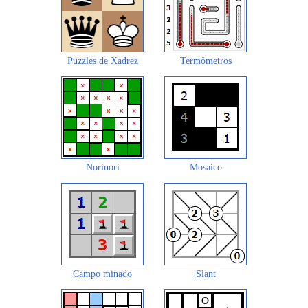
Puzzles de Xadrez
Termômetros
Norinori
Mosaico
Campo minado
Slant