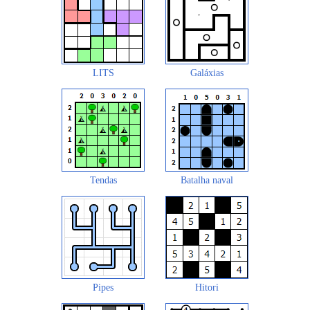
LITS
Galáxias
Tendas
Batalha naval
Pipes
Hitori