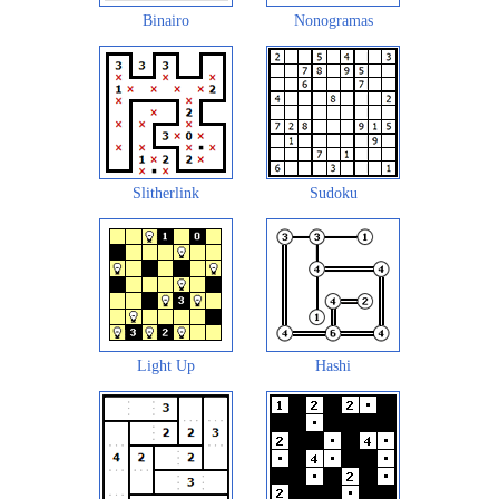
Binairo
Nonogramas
Slitherlink
Sudoku
Light Up
Hashi