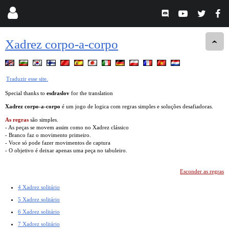
Xadrez corpo-a-corpo
Traduzir esse site.
Special thanks to
esdraslov
for the translation
Xadrez corpo-a-corpo
é um jogo de logica com regras simples e soluções desafiadoras.
As regras
são simples.
- As peças se movem assim como no Xadrez clássico
- Branco faz o movimento primeiro.
- Voce só pode fazer movimentos de captura
- O objetivo é deixar apenas uma peça no tabuleiro.
Esconder as regras
4 Xadrez solitário
5 Xadrez solitário
6 Xadrez solitário
7 Xadrez solitário