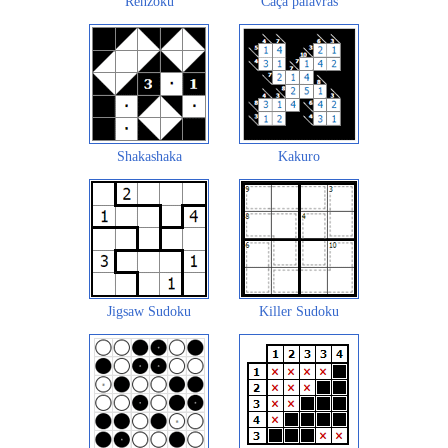
Renzoku
Caça palavras
Shakashaka
Kakuro
Jigsaw Sudoku
Killer Sudoku