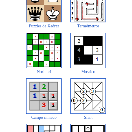
Puzzles de Xadrez
Termômetros
Norinori
Mosaico
Campo minado
Slant