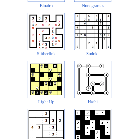
Binairo
Nonogramas
Slitherlink
Sudoku
Light Up
Hashi