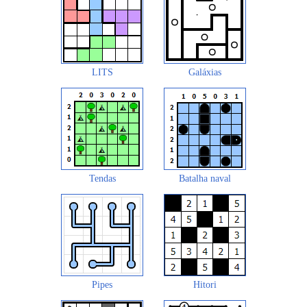
LITS
Galáxias
Tendas
Batalha naval
Pipes
Hitori