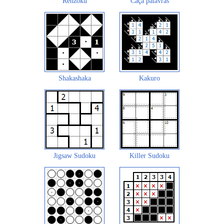
Renzoku
Caça palavras
Shakashaka
Kakuro
Jigsaw Sudoku
Killer Sudoku