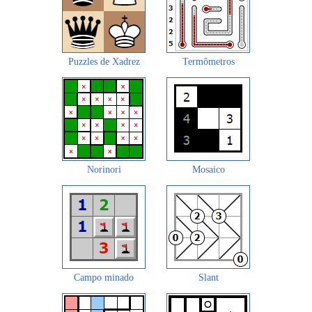
Puzzles de Xadrez
Termômetros
Norinori
Mosaico
Campo minado
Slant