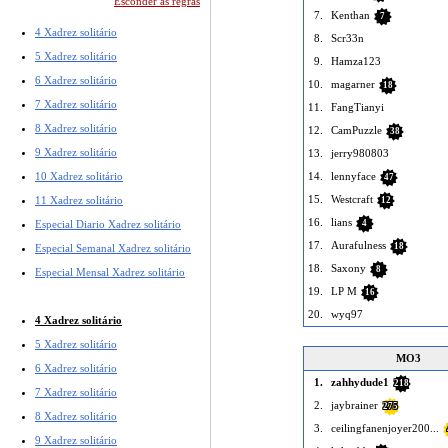
Esconder as regras
7.
Kenthan
7
4 Xadrez solitário
8.
Scr33n
5 Xadrez solitário
9.
Hamza123
6 Xadrez solitário
10.
magarner
18
7 Xadrez solitário
11.
FangTianyi
8 Xadrez solitário
12.
CamPuzzle
38
9 Xadrez solitário
13.
jerry980803
10 Xadrez solitário
14.
lennyface
47
15.
Westcraft
11 Xadrez solitário
12
16.
lians
Especial Diario Xadrez solitário
4
17.
Aurafulness
18
Especial Semanal Xadrez solitário
18.
Saxony
8
Especial Mensal Xadrez solitário
19.
LP M
16
20.
wyq97
4 Xadrez solitário
5 Xadrez solitário
MO3
6 Xadrez solitário
1.
zahhydude1
218
7 Xadrez solitário
2.
jaybrainer
275
8 Xadrez solitário
3.
ceilingfanenjoyer200...
9 Xadrez solitário