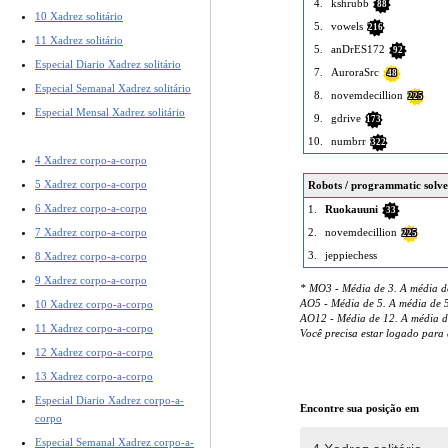
4.
kshrubb
88
10 Xadrez solitário
5.
vowels
216
11 Xadrez solitário
5.
anDrES172
92
Especial Diario Xadrez solitário
7.
AuroraSrc
48
Especial Semanal Xadrez solitário
8.
novemdecillion
225
Especial Mensal Xadrez solitário
9.
gdrive
173
10.
numbrr
322
4 Xadrez corpo-a-corpo
5 Xadrez corpo-a-corpo
Robots / programmatic solve
6 Xadrez corpo-a-corpo
1.
Ruokauuni
33
7 Xadrez corpo-a-corpo
2.
novemdecillion
225
3.
jeppiechess
8 Xadrez corpo-a-corpo
9 Xadrez corpo-a-corpo
* MO3 - Média de 3. A média d
AO5 - Média de 5. A média de 5
10 Xadrez corpo-a-corpo
AO12 - Média de 12. A média d
11 Xadrez corpo-a-corpo
Você precisa estar logado par
12 Xadrez corpo-a-corpo
13 Xadrez corpo-a-corpo
Especial Diario Xadrez corpo-a-
Encontre sua posição em
corpo
Especial Semanal Xadrez corpo-a-