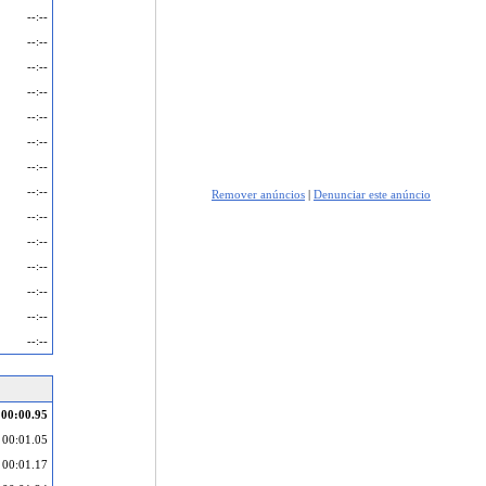
--:--
--:--
--:--
--:--
--:--
--:--
--:--
--:--
Remover anúncios
|
Denunciar este anúncio
--:--
--:--
--:--
--:--
--:--
--:--
00:00.95
00:01.05
00:01.17