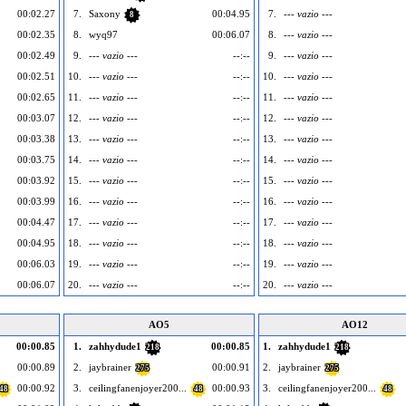
00:02.27
7.
Saxony
00:04.95
7.
--- vazio ---
8
00:02.35
8.
wyq97
00:06.07
8.
--- vazio ---
00:02.49
9.
--- vazio ---
--:--
9.
--- vazio ---
00:02.51
10.
--- vazio ---
--:--
10.
--- vazio ---
00:02.65
11.
--- vazio ---
--:--
11.
--- vazio ---
00:03.07
12.
--- vazio ---
--:--
12.
--- vazio ---
00:03.38
13.
--- vazio ---
--:--
13.
--- vazio ---
00:03.75
14.
--- vazio ---
--:--
14.
--- vazio ---
00:03.92
15.
--- vazio ---
--:--
15.
--- vazio ---
00:03.99
16.
--- vazio ---
--:--
16.
--- vazio ---
00:04.47
17.
--- vazio ---
--:--
17.
--- vazio ---
00:04.95
18.
--- vazio ---
--:--
18.
--- vazio ---
00:06.03
19.
--- vazio ---
--:--
19.
--- vazio ---
00:06.07
20.
--- vazio ---
--:--
20.
--- vazio ---
AO5
AO12
00:00.85
1.
zahhydude1
00:00.85
1.
zahhydude1
218
218
00:00.89
2.
jaybrainer
00:00.91
2.
jaybrainer
275
275
00:00.92
3.
ceilingfanenjoyer200...
00:00.93
3.
ceilingfanenjoyer200...
48
48
48