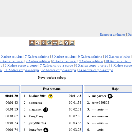
Remover anúncios
|
Den
 Xadrez solitário
|
7 Xadrez solitário
|
8 Xadrez solitário
|
9 Xadrez solitário
|
10 Xadrez solitário
6 Xadrez solitário
|
7 Xadrez solitário
|
8 Xadrez solitário
|
9 Xadrez solitário
|
10 Xadrez solitário
po
|
6 Xadrez corpo-a-corpo
|
7 Xadrez corpo-a-corpo
|
8 Xadrez corpo-a-corpo
|
9 Xadrez corpo
po
|
11 Xadrez corpo-a-corpo
|
12 Xadrez corpo-a-corpo
|
13 Xadrez corpo-a-corpo
Novo quebra-cabeça
Essa semana
Hoje
00:01.20
1.
huohuo2004
00:01.43
1.
magarner
45
18
00:01.43
2.
nonograx
00:01.58
2.
jerry980803
00:01.53
3.
magarner
00:02.51
3.
--- vazio ---
18
00:01.67
4.
FangTianyi
00:02.65
4.
--- vazio ---
00:01.73
5.
jerry980803
00:03.38
5.
--- vazio ---
00:01.74
6.
lennyface
00:03.75
6.
--- vazio ---
47