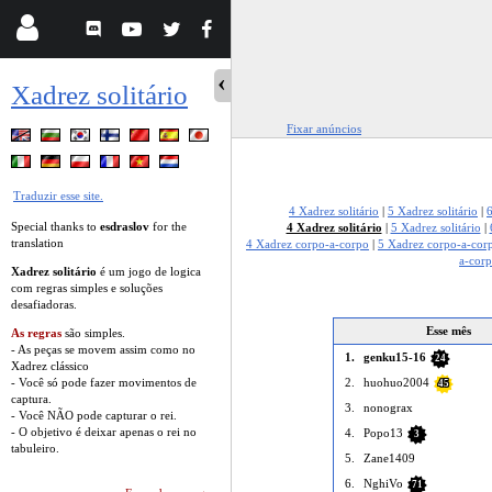
Xadrez solitário
Fixar anúncios
Traduzir esse site.
4 Xadrez solitário
|
5 Xadrez solitário
|
6
Special thanks to
esdraslov
for the
4 Xadrez solitário
|
5 Xadrez solitário
|
translation
4 Xadrez corpo-a-corpo
|
5 Xadrez corpo-a-cor
a-cor
Xadrez solitário
é um jogo de logica
com regras simples e soluções
desafiadoras.
Esse mês
As regras
são simples.
- As peças se movem assim como no
1.
genku15-16
24
Xadrez clássico
- Você só pode fazer movimentos de
2.
huohuo2004
45
captura.
3.
nonograx
- Você NÃO pode capturar o rei.
- O objetivo é deixar apenas o rei no
4.
Popo13
3
tabuleiro.
5.
Zane1409
6.
NghiVo
71