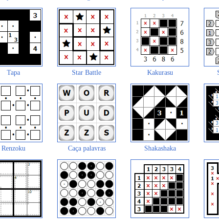
Tapa
Star Battle
Kakurasu
Renzoku
Caça palavras
Shakashaka