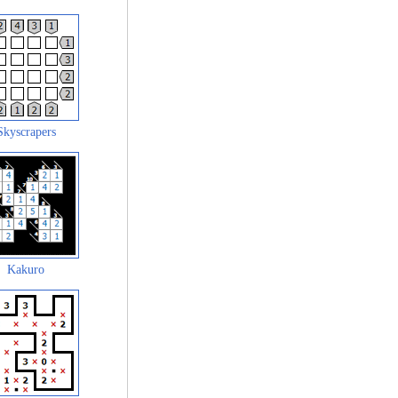
Skyscrapers
Kakuro