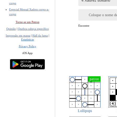
corpo
Especial Mensal Xadrez corpo-a-
corpo
Coloque o nome de
Torne-se um Patron
Encontre
Opinião
|
Quebra-cabeça específico
Impressão em massa
|
Hall da fama
|
Estatísticas
Privacy Policy
iOS App
Lollipops