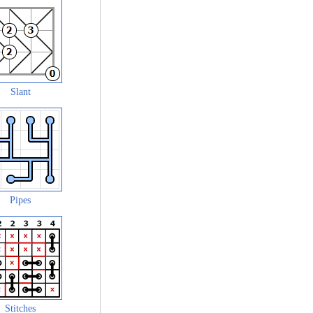
Slant
Pipes
Stitches