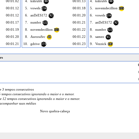
00:01.02
4.
kshrubb
00:01.13
4.
kshrubb
88
88
00:01.12
5.
vowels
00:01.18
5.
novemdecillion
216
225
00:01.12
6.
anDrES172
00:01.20
6.
vowels
92
216
00:01.17
7.
numbrr
00:01.21
7.
anDrES172
322
92
00:01.19
8.
novemdecillion
00:01.22
8.
numbrr
225
322
00:01.20
8.
AuroraSrc
00:01.22
9.
sameo
48
65
00:01.21
10.
gdrive
00:01.23
9.
Vezzick
173
187
rs
e 3 tempos consecutivos
 tempos consecutivos ignorando o maior e o menor.
e 12 tempos consecutivos ignorando o maior e o menor.
a acompanhar suas médias
Novo quebra-cabeça