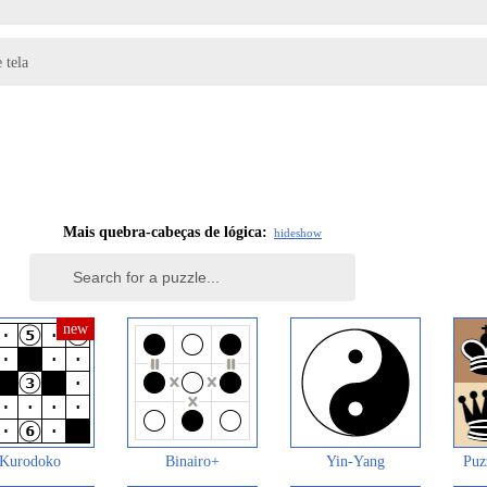
 tela
Mais quebra-cabeças de lógica:
hide
show
Kurodoko
Binairo+
Yin-Yang
Puz