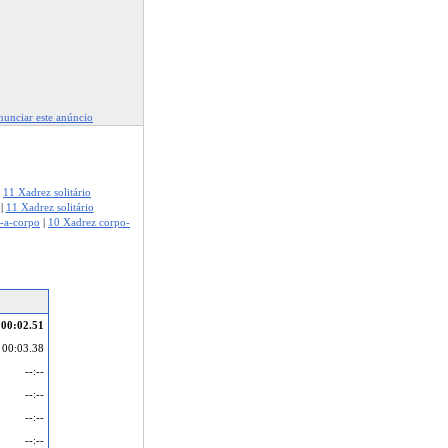
unciar este anúncio
|
11 Xadrez solitário
|
11 Xadrez solitário
-a-corpo
|
10 Xadrez corpo-
00:02.51
00:03.38
--:--
--:--
--:--
--:--