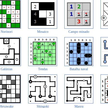
Norinori
Mosaico
Campo minado
Galáxias
Tendas
Batalha naval
Heyawake
Shingoki
Masyu