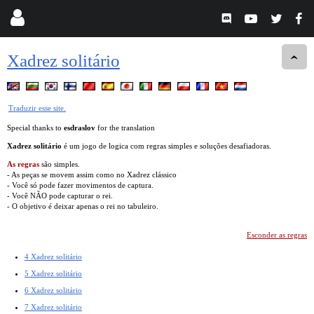
Xadrez solitário
Traduzir esse site.
Special thanks to
esdraslov
for the translation
Xadrez solitário
é um jogo de logica com regras simples e soluções desafiadoras.
As regras
são simples.
- As peças se movem assim como no Xadrez clássico
- Você só pode fazer movimentos de captura.
- Você NÃO pode capturar o rei.
- O objetivo é deixar apenas o rei no tabuleiro.
Esconder as regras
4 Xadrez solitário
5 Xadrez solitário
6 Xadrez solitário
7 Xadrez solitário