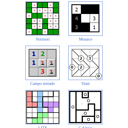
Norinori
Mosaico
Campo minado
Slant
LITS
Galáxias