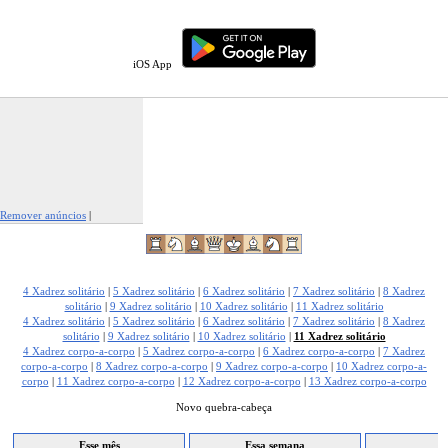
iOS App
Remover anúncios
|
Denunciar este anúncio
4 Xadrez solitário
|
5 Xadrez solitário
|
6 Xadrez solitário
|
7 Xadrez solitário
|
8 Xadrez
solitário
|
9 Xadrez solitário
|
10 Xadrez solitário
|
11 Xadrez solitário
4 Xadrez solitário
|
5 Xadrez solitário
|
6 Xadrez solitário
|
7 Xadrez solitário
|
8 Xadrez
solitário
|
9 Xadrez solitário
|
10 Xadrez solitário
|
11 Xadrez solitário
4 Xadrez corpo-a-corpo
|
5 Xadrez corpo-a-corpo
|
6 Xadrez corpo-a-corpo
|
7 Xadrez
corpo-a-corpo
|
8 Xadrez corpo-a-corpo
|
9 Xadrez corpo-a-corpo
|
10 Xadrez corpo-a-
corpo
|
11 Xadrez corpo-a-corpo
|
12 Xadrez corpo-a-corpo
|
13 Xadrez corpo-a-corpo
Novo quebra-cabeça
Esse mês
Essa semana
H