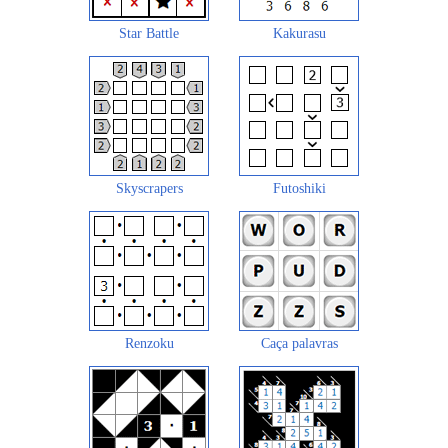
Star Battle
Kakurasu
Skyscrapers
Futoshiki
Renzoku
Caça palavras