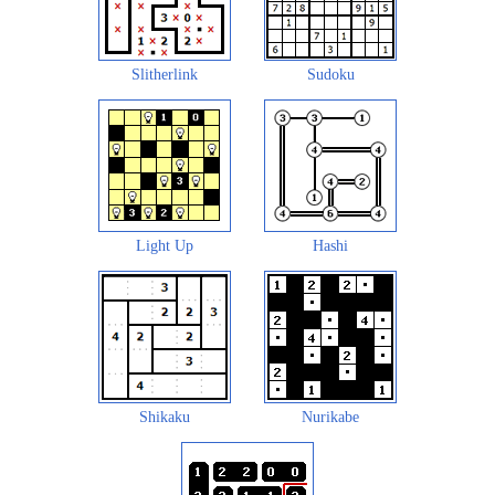
Slitherlink
Sudoku
Light Up
Hashi
Shikaku
Nurikabe