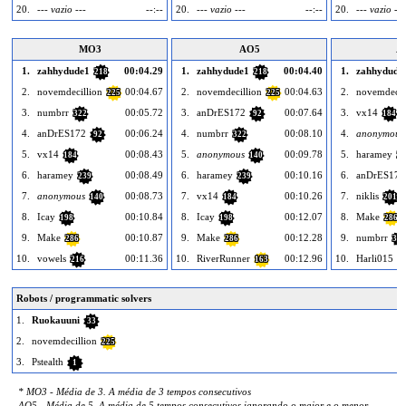
20.
--- vazio ---
--:--
20.
--- vazio ---
--:--
20.
--- vazio ---
MO3
AO5
A
1.
zahhydude1
00:04.29
1.
zahhydude1
00:04.40
1.
zahhydude
218
218
2.
novemdecillion
00:04.67
2.
novemdecillion
00:04.63
2.
novemdecil
225
225
3.
numbrr
00:05.72
3.
anDrES172
00:07.64
3.
vx14
322
92
184
4.
anDrES172
00:06.24
4.
numbrr
00:08.10
4.
anonymous
92
322
5.
vx14
00:08.43
5.
anonymous
00:09.78
5.
haramey
184
140
23
6.
haramey
00:08.49
6.
haramey
00:10.16
6.
anDrES172
239
239
7.
anonymous
00:08.73
7.
vx14
00:10.26
7.
niklis
140
184
201
8.
Icay
00:10.84
8.
Icay
00:12.07
8.
Make
198
198
286
9.
Make
00:10.87
9.
Make
00:12.28
9.
numbrr
286
286
322
10.
vowels
00:11.36
10.
RiverRunner
00:12.96
10.
Harli015
216
163
1
Robots / programmatic solvers
1.
Ruokauuni
33
2.
novemdecillion
225
3.
Pstealth
1
* MO3 - Média de 3. A média de 3 tempos consecutivos
AO5 - Média de 5. A média de 5 tempos consecutivos ignorando o maior e o menor.