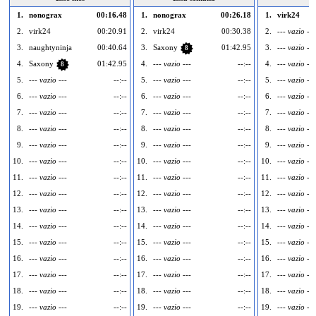
1.
nonograx
00:16.48
1.
nonograx
00:26.18
1.
virk24
2.
virk24
00:20.91
2.
virk24
00:30.38
2.
--- vazio ---
3.
naughtyninja
00:40.64
3.
Saxony
01:42.95
3.
--- vazio ---
8
4.
Saxony
01:42.95
4.
--- vazio ---
--:--
4.
--- vazio ---
8
5.
--- vazio ---
--:--
5.
--- vazio ---
--:--
5.
--- vazio ---
6.
--- vazio ---
--:--
6.
--- vazio ---
--:--
6.
--- vazio ---
7.
--- vazio ---
--:--
7.
--- vazio ---
--:--
7.
--- vazio ---
8.
--- vazio ---
--:--
8.
--- vazio ---
--:--
8.
--- vazio ---
9.
--- vazio ---
--:--
9.
--- vazio ---
--:--
9.
--- vazio ---
10.
--- vazio ---
--:--
10.
--- vazio ---
--:--
10.
--- vazio ---
11.
--- vazio ---
--:--
11.
--- vazio ---
--:--
11.
--- vazio ---
12.
--- vazio ---
--:--
12.
--- vazio ---
--:--
12.
--- vazio ---
13.
--- vazio ---
--:--
13.
--- vazio ---
--:--
13.
--- vazio ---
14.
--- vazio ---
--:--
14.
--- vazio ---
--:--
14.
--- vazio ---
15.
--- vazio ---
--:--
15.
--- vazio ---
--:--
15.
--- vazio ---
16.
--- vazio ---
--:--
16.
--- vazio ---
--:--
16.
--- vazio ---
17.
--- vazio ---
--:--
17.
--- vazio ---
--:--
17.
--- vazio ---
18.
--- vazio ---
--:--
18.
--- vazio ---
--:--
18.
--- vazio ---
19.
--- vazio ---
--:--
19.
--- vazio ---
--:--
19.
--- vazio ---